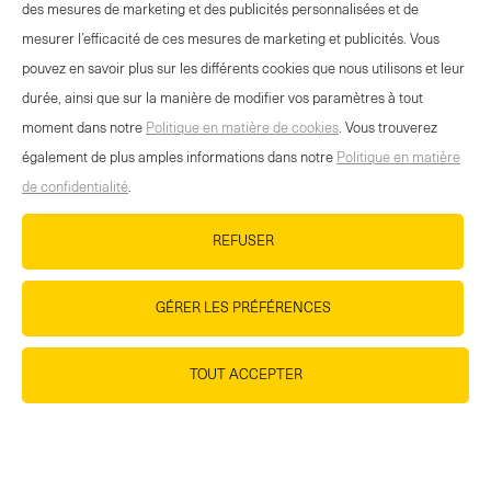
quantity
des mesures de marketing et des publicités personnalisées et de
quantity
between
mesurer l’efficacité de ces mesures de marketing et publicités. Vous
between
1
pouvez en savoir plus sur les différents cookies que nous utilisons et leur
1
and
durée, ainsi que sur la manière de modifier vos paramètres à tout
and
OFFRE EVÉNEMENTS
100
moment dans notre
Politique en matière de cookies
. Vous trouverez
100
CONTACT
également de plus amples informations dans notre
Politique en matière
NEWSLETTER
de confidentialité
.
MENTIONS LÉGALES
REFUSER
DÉCLARATION DE PROTECTION DES
DONNÉES
GÉRER LES PRÉFÉRENCES
DIRECTIVES RELATIVES AUX COOKIES
HTTPS://WWW.WANDER.CH/FR/BASE-DE-
DONNEES-DES-MEDIAS
TOUT ACCEPTER
IMPRESSUM
CARRIÈRE