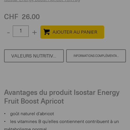
CHF
26.00
Select
-
+
quantity
between
1
VALEURS NUTRITIVES
INFORMATIONS COMPLÉMENTAIRES
and
100
Avantages du produit Isostar Energy
Fruit Boost Apricot
• goût naturel d’abricot
• les vitamines B qu’elles contiennent contribuent à un
métabolisme normal