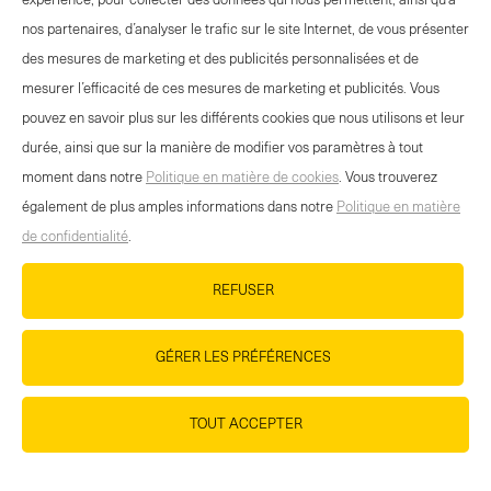
expérience, pour collecter des données qui nous permettent, ainsi qu’à
-
+
nos partenaires, d’analyser le trafic sur le site Internet, de vous présenter
Select
des mesures de marketing et des publicités personnalisées et de
quantity
mesurer l’efficacité de ces mesures de marketing et publicités. Vous
between
pouvez en savoir plus sur les différents cookies que nous utilisons et leur
1
durée, ainsi que sur la manière de modifier vos paramètres à tout
and
OFFRE EVÉNEMENTS
moment dans notre
Politique en matière de cookies
. Vous trouverez
100
CONTACT
également de plus amples informations dans notre
Politique en matière
NEWSLETTER
de confidentialité
.
MENTIONS LÉGALES
REFUSER
DÉCLARATION DE PROTECTION DES
DONNÉES
GÉRER LES PRÉFÉRENCES
DIRECTIVES RELATIVES AUX COOKIES
HTTPS://WWW.WANDER.CH/FR/BASE-DE-
TOUT ACCEPTER
DONNEES-DES-MEDIAS
IMPRESSUM