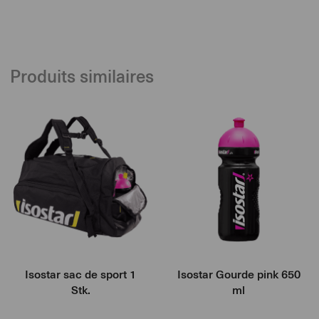
between
1
and
100
Produits similaires
Isostar sac de sport 1
Isostar Gourde pink 650
Stk.
ml