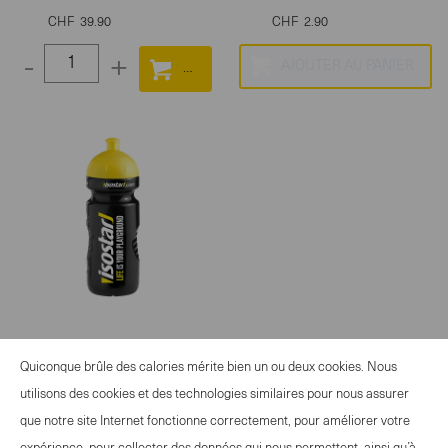
CHF
39.90
CHF
2.90
-
+
Select
quantity
between
1
and
100
Isostar Gourde noir 650
Quiconque brûle des calories mérite bien un ou deux cookies. Nous
ml
utilisons des cookies et des technologies similaires pour nous assurer
que notre site Internet fonctionne correctement, pour améliorer votre
CHF
2.90