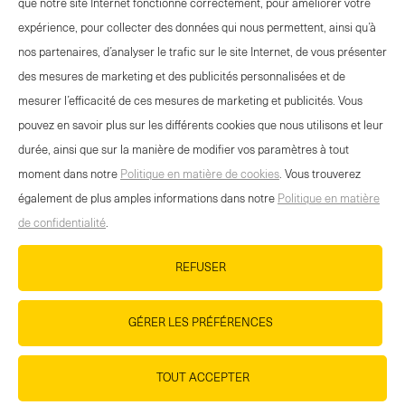
que notre site Internet fonctionne correctement, pour améliorer votre
CHF
2.90
CHF
4.90
expérience, pour collecter des données qui nous permettent, ainsi qu’à
-
+
-
+
nos partenaires, d’analyser le trafic sur le site Internet, de vous présenter
Select
Select
des mesures de marketing et des publicités personnalisées et de
quantity
quantity
mesurer l’efficacité de ces mesures de marketing et publicités. Vous
between
between
pouvez en savoir plus sur les différents cookies que nous utilisons et leur
1
1
durée, ainsi que sur la manière de modifier vos paramètres à tout
and
and
OFFRE EVÉNEMENTS
moment dans notre
Politique en matière de cookies
. Vous trouverez
100
100
CONTACT
également de plus amples informations dans notre
Politique en matière
NEWSLETTER
de confidentialité
.
MENTIONS LÉGALES
REFUSER
DÉCLARATION DE PROTECTION DES
DONNÉES
GÉRER LES PRÉFÉRENCES
DIRECTIVES RELATIVES AUX COOKIES
HTTPS://WWW.WANDER.CH/FR/BASE-DE-
TOUT ACCEPTER
DONNEES-DES-MEDIAS