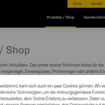
Home
Kontakt
Produkte / Shop
Sporternähr
 / Shop
liche Aktivitäten. Das breite Isostar Sortiment bietet dir 
ergieriegel, Eiweisspulver, Proteinriegel oder andere Ener
verbrennt, kann sich auch ein paar Cookies gönnen. Wir
 ähnliche Technologien, um die ordnungsgemässe Funkti
Geschmacksrichtung
Kon
herzustellen, dein Online-Erlebnis zu verbessern, Daten 