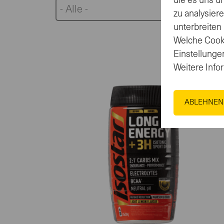
die es uns u
- Alle -
zu analysier
unterbreiten
Welche Cooki
Einstellungen
Weitere Info
ABLEHNEN