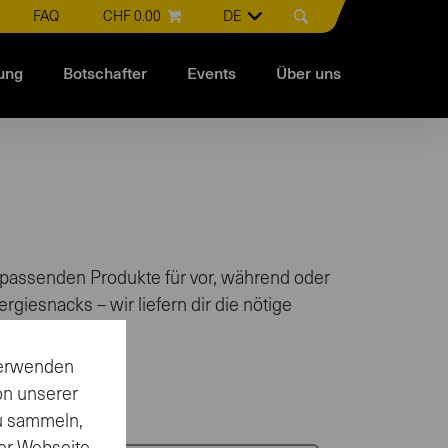
FAQ
CHF 0.00
DE
ung
Botschafter
Events
Über uns
die passenden Produkte für vor, während oder
giesnacks – wir liefern dir die nötige
 verwenden
on unserer
sumzeitpunkt
zu sammeln,