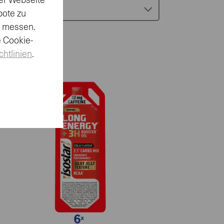
er Webseite
le -
bote zu
u messen.
e Cookie-
chtlinien
.