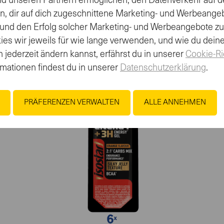
nd unseren Partnern ermöglichen, den Datenverkehr auf d
- Alle -
- Al
en, dir auf dich zugeschnittene Marketing- und Werbeange
 und den Erfolg solcher Marketing- und Werbeangebote z
es wir jeweils für wie lange verwenden, und wie du dein
 jederzeit ändern kannst, erfährst du in unserer
Cookie-Ri
rmationen findest du in unserer
Datenschutzerklärung
.
PRÄFERENZEN VERWALTEN
ALLE ANNEHMEN