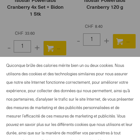
Isostar Powertabs
Isostar Powertabs
Cranberry 4x Set + Bidon
Cranberry 120 g
1 Stk
CHF
8.40
CHF
33.60
-
+
-
+
Select
Select
quantity
quantity
between
Quiconque brûle des calories mérite bien un ou deux cookies. Nous
between
1
utilisons des cookies et des technologies similaires pour nous assurer
1
and
que notre site Internet fonctionne correctement, pour améliorer votre
and
OFFRE EVÉNEMENTS
100
expérience, pour collecter des données qui nous permettent, ainsi qu’à
100
CONTACT
nos partenaires, d’analyser le trafic sur le site Internet, de vous présenter
NEWSLETTER
des mesures de marketing et des publicités personnalisées et de
MENTIONS LÉGALES
mesurer l’efficacité de ces mesures de marketing et publicités. Vous
DÉCLARATION DE PROTECTION DES
pouvez en savoir plus sur les différents cookies que nous utilisons et leur
DONNÉES
durée, ainsi que sur la manière de modifier vos paramètres à tout