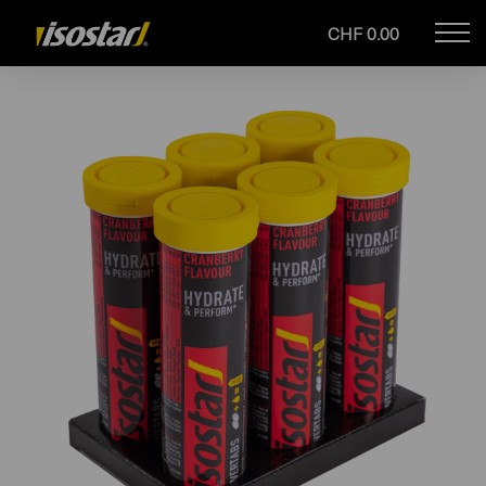
CHF 0.00
Mob
Drupal
navi