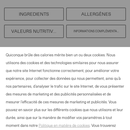
between
1
INGREDIENTS
ALLERGÈNES
and
100
VALEURS NUTRITIVES
INFORMATIONS COMPLÉMENTAIRES
Quiconque brûle des calories mérite bien un ou deux cookies. Nous
utilisons des cookies et des technologies similaires pour nous assurer
que notre site Internet fonctionne correctement, pour améliorer votre
OFFRE EVÉNEMENTS
expérience, pour collecter des données qui nous permettent, ainsi qu’à
CONTACT
nos partenaires, d’analyser le trafic sur le site Internet, de vous présenter
NEWSLETTER
des mesures de marketing et des publicités personnalisées et de
MENTIONS LÉGALES
mesurer l’efficacité de ces mesures de marketing et publicités. Vous
DÉCLARATION DE PROTECTION DES
pouvez en savoir plus sur les différents cookies que nous utilisons et leur
DONNÉES
durée, ainsi que sur la manière de modifier vos paramètres à tout
DIRECTIVES RELATIVES AUX COOKIES
moment dans notre
Politique en matière de cookies
. Vous trouverez