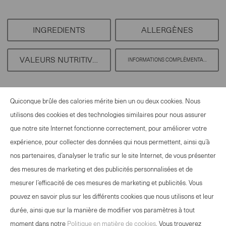
between
1
INGREDIENTS
ALLERGÈNES
and
100
VALEURS NUTRITIVES
INFORMATIONS COMPLÉMENTAIRES
Quiconque brûle des calories mérite bien un ou deux cookies. Nous
utilisons des cookies et des technologies similaires pour nous assurer
que notre site Internet fonctionne correctement, pour améliorer votre
OFFRE EVÉNEMENTS
expérience, pour collecter des données qui nous permettent, ainsi qu’à
CONTACT
nos partenaires, d’analyser le trafic sur le site Internet, de vous présenter
NEWSLETTER
des mesures de marketing et des publicités personnalisées et de
MENTIONS LÉGALES
mesurer l’efficacité de ces mesures de marketing et publicités. Vous
DÉCLARATION DE PROTECTION DES
pouvez en savoir plus sur les différents cookies que nous utilisons et leur
DONNÉES
durée, ainsi que sur la manière de modifier vos paramètres à tout
DIRECTIVES RELATIVES AUX COOKIES
moment dans notre
Politique en matière de cookies
. Vous trouverez