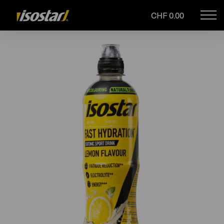
CHF 0.00
Mob
Drupal
navi