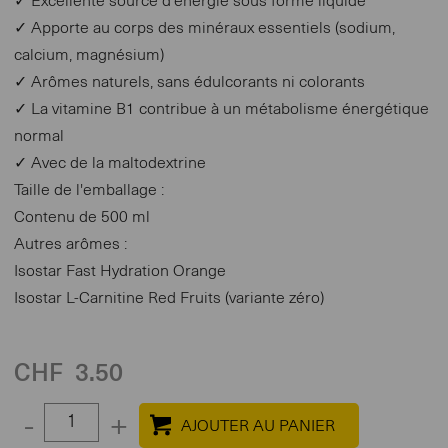
✓ Excellente source d'énergie sous forme liquide
✓ Apporte au corps des minéraux essentiels (sodium,
calcium, magnésium)
✓ Arômes naturels, sans édulcorants ni colorants
✓ La vitamine B1 contribue à un métabolisme énergétique
normal
✓ Avec de la maltodextrine
Taille de l'emballage :
Contenu de 500 ml
Autres arômes :
Isostar Fast Hydration Orange
Isostar L-Carnitine Red Fruits (variante zéro)
CHF
3.50
Select
-
+
quantity