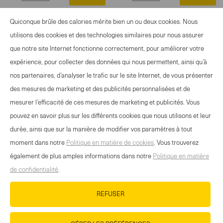
Select
Select
quantity
quantity
Quiconque brûle des calories mérite bien un ou deux cookies. Nous
between
between
utilisons des cookies et des technologies similaires pour nous assurer
1
1
que notre site Internet fonctionne correctement, pour améliorer votre
and
and
OFFRE EVÉNEMENTS
expérience, pour collecter des données qui nous permettent, ainsi qu’à
100
100
CONTACT
nos partenaires, d’analyser le trafic sur le site Internet, de vous présenter
NEWSLETTER
des mesures de marketing et des publicités personnalisées et de
MENTIONS LÉGALES
mesurer l’efficacité de ces mesures de marketing et publicités. Vous
DÉCLARATION DE PROTECTION DES
pouvez en savoir plus sur les différents cookies que nous utilisons et leur
DONNÉES
durée, ainsi que sur la manière de modifier vos paramètres à tout
DIRECTIVES RELATIVES AUX COOKIES
moment dans notre
Politique en matière de cookies
. Vous trouverez
également de plus amples informations dans notre
Politique en matière
HTTPS://WWW.WANDER.CH/FR/BASE-DE-
de confidentialité
.
DONNEES-DES-MEDIAS
IMPRESSUM
REFUSER
CARRIÈRE