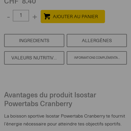
CHF
8.40
Select
-
+
quantity
between
1
INGREDIENTS
ALLERGÈNES
and
100
VALEURS NUTRITIVES
INFORMATIONS COMPLÉMENTAIRES
Avantages du produit Isostar
Powertabs Cranberry
La boisson sportive Isostar Powertabs Cranberry te fournit
l’énergie nécessaire pour atteindre tes objectifs sportifs.