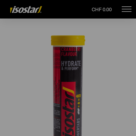
CHF 0.00
Mob
Drupal
navi