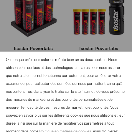
Isostar Powertabs
Isostar Powertabs
Cranberry 6x 1 Stk
Cranberry 4x Set + Bidon
Quiconque brûle des calories mérite bien un ou deux cookies. Nous
1 Stk
utilisons des cookies et des technologies similaires pour nous assurer
CHF
50.40
que notre site Internet fonctionne correctement, pour améliorer votre
CHF
33.60
-
+
expérience, pour collecter des données qui nous permettent, ainsi qu’à
-
+
Select
nos partenaires, d’analyser le trafic sur le site Internet, de vous présenter
Select
quantity
des mesures de marketing et des publicités personnalisées et de
quantity
between
mesurer l’efficacité de ces mesures de marketing et publicités. Vous
between
1
pouvez en savoir plus sur les différents cookies que nous utilisons et leur
1
and
durée, ainsi que sur la manière de modifier vos paramètres à tout
and
OFFRE EVÉNEMENTS
100
moment dans notre
Politique en matière de cookies
. Vous trouverez