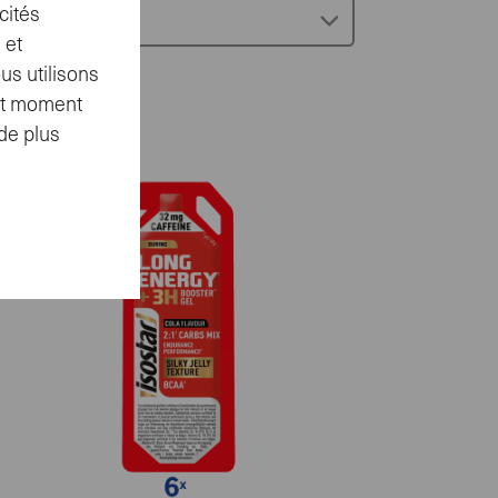
cités
out -
 et
us utilisons
out moment
de plus