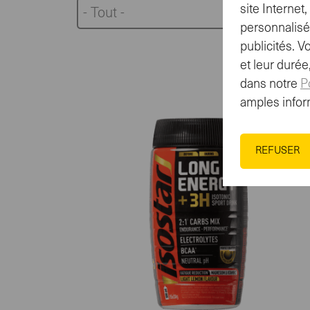
site Interne
- Tout -
personnalisé
publicités. V
et leur duré
dans notre
P
amples infor
REFUSER