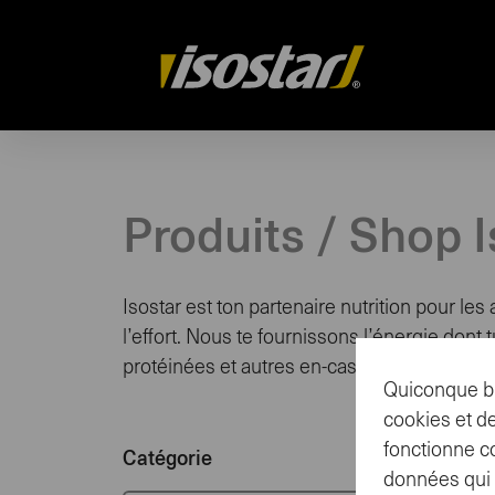
Drupal
Produits / Shop I
Isostar est ton partenaire nutrition pour les
l’effort. Nous te fournissons l’énergie don
protéinées et autres en-cas énergétiques.
Quiconque br
cookies et de
fonctionne c
Catégorie
données qui n