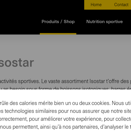
Home
Contact
Produits / Shop
Nutrition sportive
sostar
 activités sportives. Le vaste assortiment Isostar t’offre de
t tu as besoin sous forme de boissons isotoniques, barres 
ûle des calories mérite bien un ou deux cookies. Nous uti
s technologies similaires pour nous assurer que notre site
orrectement, pour améliorer votre expérience, pour collect
Arômes
Mom
ous permettent, ainsi qu’à nos partenaires, d’analyser le tr