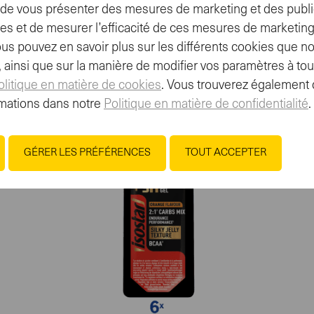
t, de vous présenter des mesures de marketing et des publi
- Tout -
- T
es et de mesurer l’efficacité de ces mesures de marketing
ous pouvez en savoir plus sur les différents cookies que no
e, ainsi que sur la manière de modifier vos paramètres à t
olitique en matière de cookies
. Vous trouverez également 
mations dans notre
Politique en matière de confidentialité
.
GÉRER LES PRÉFÉRENCES
TOUT ACCEPTER