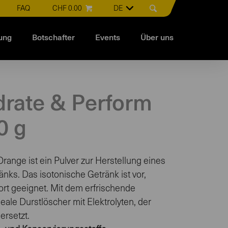
FAQ
CHF 0.00
DE
ung
Botschafter
Events
Über uns
drate & Perform
0 g
range ist ein Pulver zur Herstellung eines
änks. Das isotonische Getränk ist vor,
t geeignet. Mit dem erfrischende
le Durstlöscher mit Elektrolyten, der
ersetzt.