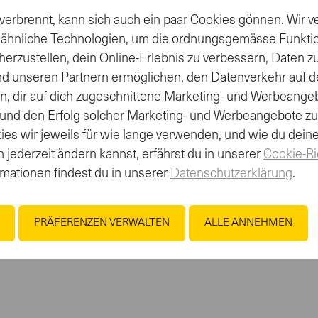
ralstoffen, die bei sportlicher Betätigung verloren gehen
verbrennt, kann sich auch ein paar Cookies gönnen. Wir
igkeitskontrolle
 ähnliche Technologien, um die ordnungsgemässe Funkti
on, Red Fruits und Grapefruit erhältlich
herzustellen, dein Online-Erlebnis zu verbessern, Daten 
nd unseren Partnern ermöglichen, den Datenverkehr auf d
en, dir auf dich zugeschnittene Marketing- und Werbeange
 und den Erfolg solcher Marketing- und Werbeangebote z
es wir jeweils für wie lange verwenden, und wie du dein
tränk)
 jederzeit ändern kannst, erfährst du in unserer
Cookie-Ri
rmationen findest du in unserer
Datenschutzerklärung
.
PRÄFERENZEN VERWALTEN
ALLE ANNEHMEN