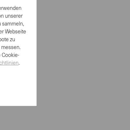
 verwenden
on unserer
zu sammeln,
er Webseite
bote zu
u messen.
e Cookie-
chtlinien
.