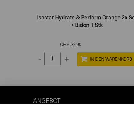
Isostar Hydrate & Perform Orange 2x Se
+ Bidon 1 Stk
CHF
23.90
-
+
Select
quantity
between
1
and
ANGEBOT
100
SPORTANLASS
KONTAKT
NEWSLETTER