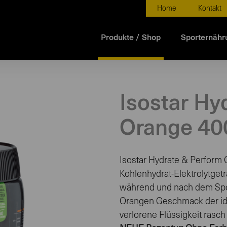
Home
Kontakt
Produkte / Shop
Sporternähr
Isostar Hy
Orange 40
Isostar Hydrate & Perform O
Kohlenhydrat-Elektrolytgetr
während und nach dem Spor
Orangen Geschmack der idea
verlorene Flüssigkeit rasch 