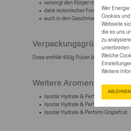
versorgt den Körper mit wichtigen Mine
Wer Energie 
dank isotonischer Formel rasche Flüss
Cookies und
auch in den Geschmacksrichtungen Lem
Webseite sic
die es uns u
zu analysier
Verpackungsgrösse
unterbreiten
Welche Cooki
Dose enthält 400g Pulver (ergibt 5l Fertigge
Einstellungen
Weitere Info
Weitere Aromen
ABLEHNEN
Isostar Hydrate & Perform Red Fruits
Isostar Hydrate & Perform Lemon
Isostar Hydrate & Perform Grapefruit