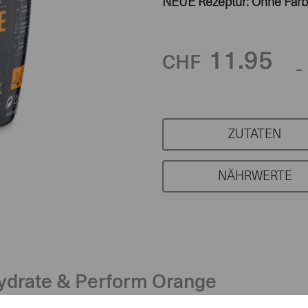
NEUE Rezeptur: Ohne Farb-
11.95
CHF
-
ZUTATEN
NÄHRWERTE
Hydrate & Perform Orange