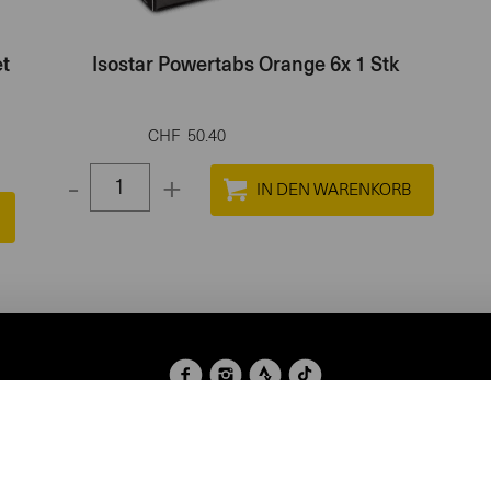
t
Isostar Powertabs Orange 6x 1 Stk
CHF
50.40
-
+
Select
quantity
between
1
and
100