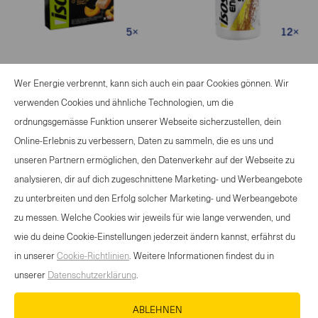
Isostar Energy Boost
Isostar Energy Shot 12x
Wer Energie verbrennt, kann sich auch ein paar Cookies gönnen. Wir
Apricot 5x
1 Stk.
verwenden Cookies und ähnliche Technologien, um die
ordnungsgemässe Funktion unserer Webseite sicherzustellen, dein
CHF
26.00
CHF
36.60
Online-Erlebnis zu verbessern, Daten zu sammeln, die es uns und
-
+
-
+
unseren Partnern ermöglichen, den Datenverkehr auf der Webseite zu
Select
Select
analysieren, dir auf dich zugeschnittene Marketing- und Werbeangebote
quantity
quantity
zu unterbreiten und den Erfolg solcher Marketing- und Werbeangebote
between
between
zu messen. Welche Cookies wir jeweils für wie lange verwenden, und
1
1
wie du deine Cookie-Einstellungen jederzeit ändern kannst, erfährst du
and
and
ANGEBOT SPORTANLASS
in unserer
Cookie-Richtlinien
. Weitere Informationen findest du in
100
100
KONTAKT
unserer
Datenschutzerklärung
.
NEWSLETTER
ABLEHNEN