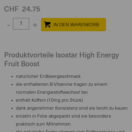
CHF
24.75
Select
-
+
quantity
between
1
and
Produktvorteile Isostar High Energy
100
Fruit Boost
natürlicher Erdbeergeschmack
die enthaltenen B-Vitamine tragen zu einem
normalen Energiestoffwechsel bei
enthält Koffein (10mg pro Stück)
dank angenehmer Konsistenz sind sie leicht zu kauen
einzeln in Folie abgepackt sind sie besonders
praktisch zum Mitnehmen