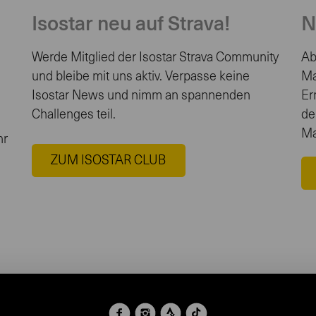
Isostar neu auf Strava!
N
Werde Mitglied der Isostar Strava Community
Ab
und bleibe mit uns aktiv. Verpasse keine
Ma
Isostar News und nimm an spannenden
Er
Challenges teil.
de
Ma
hr
ZUM ISOSTAR CLUB