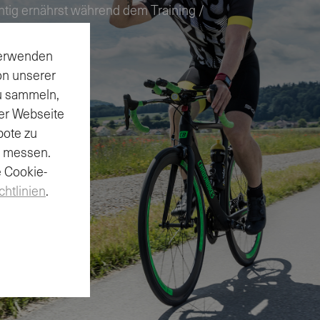
chtig ernährst während dem Training /
 verwenden
NGSTIPPS
on unserer
zu sammeln,
er Webseite
bote zu
u messen.
e Cookie-
chtlinien
.