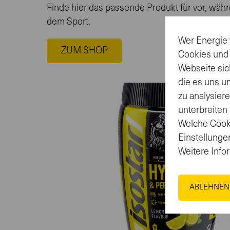
Finde hier das passende Produkt für vor, wäh
dem Sport.
Wer Energie 
ZUM SHOP
Cookies und
Webseite sic
die es uns u
zu analysier
unterbreiten
Welche Cooki
Einstellungen
Weitere Info
ABLEHNEN