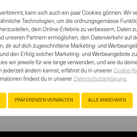
verbrennt, kann sich auch ein paar Cookies gönnen. Wir
 ähnliche Technologien, um die ordnungsgemässe Funkti
herzustellen, dein Online-Erlebnis zu verbessern, Daten 
nd unseren Partnern ermöglichen, den Datenverkehr auf d
en, dir auf dich zugeschnittene Marketing- und Werbeange
 und den Erfolg solcher Marketing- und Werbeangebote z
es wir jeweils für wie lange verwenden, und wie du dein
 jederzeit ändern kannst, erfährst du in unserer
Cookie-Ri
rmationen findest du in unserer
Datenschutzerklärung
.
nt
PRÄFERENZEN VERWALTEN
ALLE ANNEHMEN
Isostar als Sporternährung einplanen? Dann profitiere vo