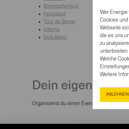
Bremgartenlouf
Wer Energie 
Reusslauf
Cookies und
Tour de Berne
Webseite sic
Inferno
die es uns u
Sola Basel
zu analysier
unterbreiten
Welche Cooki
Einstellungen
Weitere Info
Dein eigener Eve
ABLEHNEN
Organisierst du einen Event und möchtest 