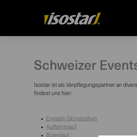
isostar.ch
Schweizer Event
Isostar ist als Verpflegungspartner an div
findest uns hier:
Engadin Skimarathon
Auffahrtslauf
Bürenlauf