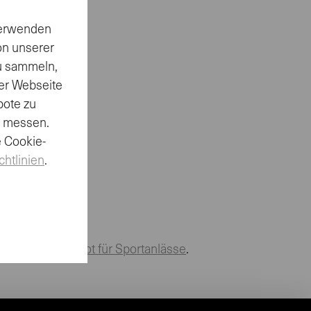
 verwenden
on unserer
zu sammeln,
er Webseite
bote zu
u messen.
e Cookie-
chtlinien
.
n unserem
Angebot für Sportanlässe
.