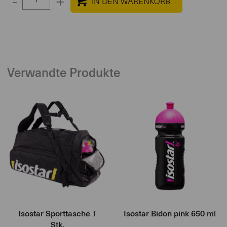
-
+
quantity
between
1
and
100
Verwandte Produkte
Isostar Sporttasche 1
Isostar Bidon pink 650 ml
Stk.