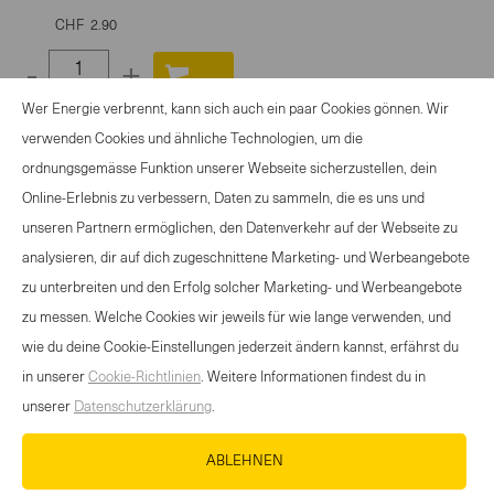
CHF
2.90
-
+
Select
Wer Energie verbrennt, kann sich auch ein paar Cookies gönnen. Wir
quantity
verwenden Cookies und ähnliche Technologien, um die
between
ordnungsgemässe Funktion unserer Webseite sicherzustellen, dein
1
Online-Erlebnis zu verbessern, Daten zu sammeln, die es uns und
and
ANGEBOT SPORTANLASS
unseren Partnern ermöglichen, den Datenverkehr auf der Webseite zu
100
KONTAKT
analysieren, dir auf dich zugeschnittene Marketing- und Werbeangebote
NEWSLETTER
zu unterbreiten und den Erfolg solcher Marketing- und Werbeangebote
NUTZUNGSBEDINGUNGEN
zu messen. Welche Cookies wir jeweils für wie lange verwenden, und
DATENSCHUTZERKLÄRUNG
wie du deine Cookie-Einstellungen jederzeit ändern kannst, erfährst du
COOKIE-RICHTLINIEN
in unserer
Cookie-Richtlinien
. Weitere Informationen findest du in
unserer
Datenschutzerklärung
.
MEDIADATENBANK
IMPRESSUM
ABLEHNEN
KARRIERE