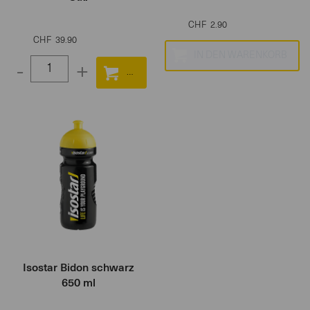
CHF
2.90
CHF
39.90
-
+
Select
quantity
between
1
and
100
Isostar Bidon schwarz
650 ml