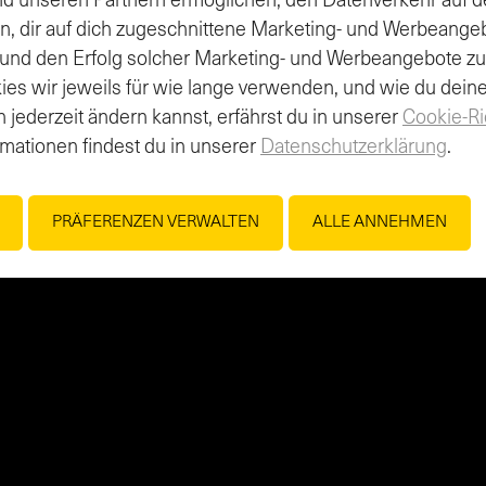
nd unseren Partnern ermöglichen, den Datenverkehr auf d
en, dir auf dich zugeschnittene Marketing- und Werbeange
 und den Erfolg solcher Marketing- und Werbeangebote z
es wir jeweils für wie lange verwenden, und wie du dein
 jederzeit ändern kannst, erfährst du in unserer
Cookie-Ri
rmationen findest du in unserer
Datenschutzerklärung
.
PRÄFERENZEN VERWALTEN
ALLE ANNEHMEN