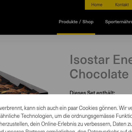
Home
Kontakt
Produkte / Shop
Sporternähr
Isostar En
Chocolate 
Dieses Set enthält:
Isostar Energy Riegel Sch
verbrennt, kann sich auch ein paar Cookies gönnen. Wir
 ähnliche Technologien, um die ordnungsgemässe Funkti
66.00
CHF
-
herzustellen, dein Online-Erlebnis zu verbessern, Daten 