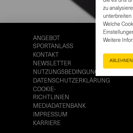
die es uns u
zu analysier
unterbreiten
Welche Cooki
Einstellungen
ANGEBOT
Weitere Info
SPORTANLASS
KONTAKT
ABLEHNEN
NEWSLETTER
NUTZUNGSBEDINGUNGEN
DATENSCHUTZERKLÄRUNG
COOKIE-
RICHTLINIEN
MEDIADATENBANK
IMPRESSUM
KARRIERE