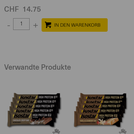
CHF
14.75
Select
-
+
quantity
between
1
and
100
Verwandte Produkte