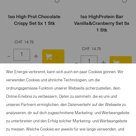
Iso High Prot Chocolate
Iso HighProtein Bar
Crispy Set 5x 1 Stk
Vanilla&Cranberry Set 5x
1 Stk
CHF
14.75
CHF
14.75
-
+
-
+
Select
Select
quantity
Wer Energie verbrennt, kann sich auch ein paar Cookies gönnen. Wir
quantity
between
verwenden Cookies und ähnliche Technologien, um die
between
1
ordnungsgemässe Funktion unserer Webseite sicherzustellen, dein
1
and
Online-Erlebnis zu verbessern, Daten zu sammeln, die es uns und
and
ANGEBOT SPORTANLASS
100
unseren Partnern ermöglichen, den Datenverkehr auf der Webseite zu
100
KONTAKT
analysieren, dir auf dich zugeschnittene Marketing- und Werbeangebote
NEWSLETTER
zu unterbreiten und den Erfolg solcher Marketing- und Werbeangebote
NUTZUNGSBEDINGUNGEN
zu messen. Welche Cookies wir jeweils für wie lange verwenden, und