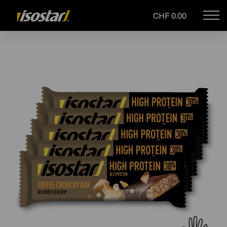
CHF 0.00
Mob
isostar.ch
navi