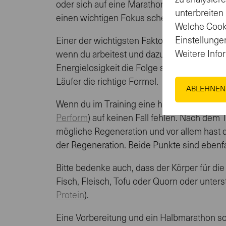
zu analysier
oder sich auf eine Marathondistanz herant
unterbreiten
einen wichtigen Fokus schenken, denn mit de
Welche Cooki
Einstellungen
Einer der wichtigsten Faktoren ist, dass d
Weitere Info
wenn du arbeitest und dazu noch das Traini
Energielosigkeit die Folge sein. Am Morgen 
Läufer die richtige Formel.
ABLEHNEN
Wenn du im Training eine höhere Intensität 
Perform
) auf keinen Fall fehlen. Nach dem
mögliche Regeneration und vor allem hast d
der Regeneration. Beide Punkte sind ebenfa
Bitte bedenke auch, dass der Körper für die
Fisch, Fleisch, Tofu oder Quorn oder unter
Protein
).
Eine Vorbereitung und ein Halbmarathon sol