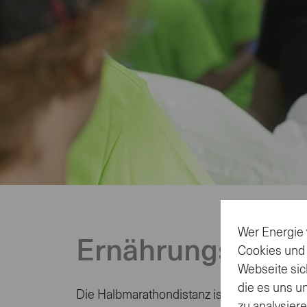
<>
Ernährungstipps
für
den
Wer Energie 
Halbmarathon
Ernährungstipps
Cookies und
Webseite sic
die es uns u
Die Halbmarathondistanz ist eine perfekte 