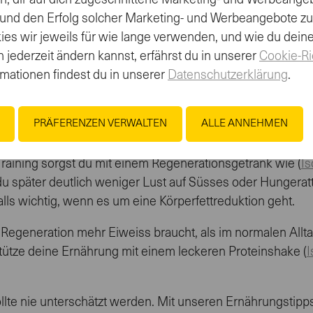
en, dir auf dich zugeschnittene Marketing- und Werbeange
asten möchten. Wer zum ersten Mal eine solche Vorbereitu
 und den Erfolg solcher Marketing- und Werbeangebote z
r richtigen Energie wird vieles leichter, auch dein Körpe
es wir jeweils für wie lange verwenden, und wie du dein
 jederzeit ändern kannst, erfährst du in unserer
Cookie-Ri
u genügend isst. Ohne Energie und wichtige Nährstoffe blei
rmationen findest du in unserer
Datenschutzerklärung
.
ngspensum hochfährst, darf dies auf keinen Fall sein, so
wie ein Kaiser, Mittag wie ein König und Abend wie ein Be
PRÄFERENZEN VERWALTEN
ALLE ANNEHMEN
läufst oder längere Einheiten machst, dann sollte ein isot
 Training sorgst du mit einem Regenerationsgetränk wie (
Is
u später deutlich weniger Lust auf Süsses oder Hungerat
lls wichtig, wenn es um eine Körperfettreduktion geht.
 Regeneration mehr Eiweiss braucht, als im normalen Allta
stütze deine Ernährung mit einem leckeren Proteinshake (
I
lte nie unterschätzt werden. Mit unseren Ernährungstipps