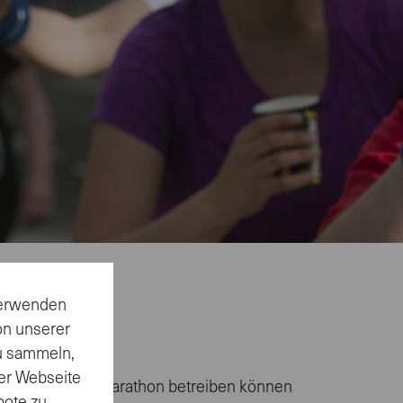
 verwenden
on unserer
zu sammeln,
er Webseite
fwand für einen Marathon betreiben können