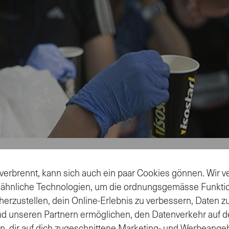
verbrennt, kann sich auch ein paar Cookies gönnen. Wir
 für den Halbmarathon
 ähnliche Technologien, um die ordnungsgemässe Funkti
herzustellen, dein Online-Erlebnis zu verbessern, Daten 
nd unseren Partnern ermöglichen, den Datenverkehr auf d
Streckenlänge für Sportler, welche nicht den Trainingsau