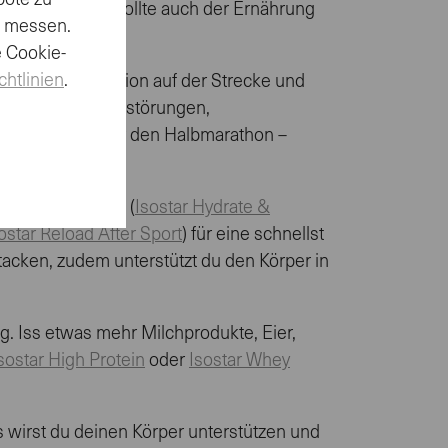
bote zu
ng angeht, der sollte auch der Ernährung
u messen.
rgewicht.
e Cookie-
chtlinien
.
bt die Regeneration auf der Strecke und
nst können Schlafstörungen,
ttler ist auch für den Halbmarathon –
onisches Getränk (
Isostar Hydrate &
ostar Reload After Sport
) für eine schnellst
tacken, zudem unterstützt du den Körper in
g. Iss etwas mehr Milchprodukte, Eier,
sostar High Protein
oder
Isostar Whey
 wirst du deinen Körper unterstützen und