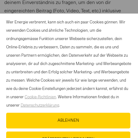
deinem Einverständnis zu fragen, um den von dir
eingereichten Beitrag (Foto, Video, Text, etc.) inklusive
deinem Namen zu veröffentlichen.
Wer Energie verbrennt, kann sich auch ein paar Cookies gönnen. Wir
verwenden Cookies und ähnliche Technologien, um die
ordnungsgemässe Funktion unserer Webseite sicherzustellen, dein
Online-Erlebnis zu verbessern, Daten zu sammeln, die es uns und
ANGEBOT SPORTANLASS
unseren Partnern ermöglichen, den Datenverkehr auf der Webseite zu
KONTAKT
analysieren, dir auf dich zugeschnittene Marketing- und Werbeangebote
NEWSLETTER
zu unterbreiten und den Erfolg solcher Marketing- und Werbeangebote
NUTZUNGSBEDINGUNGEN
zu messen. Welche Cookies wir jeweils für wie lange verwenden, und
DATENSCHUTZERKLÄRUNG
wie du deine Cookie-Einstellungen jederzeit ändern kannst, erfährst du
COOKIE-RICHTLINIEN
in unserer
Cookie-Richtlinien
. Weitere Informationen findest du in
unserer
Datenschutzerklärung
.
MEDIADATENBANK
IMPRESSUM
ABLEHNEN
KARRIERE