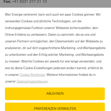
Fax:
+41 (0)31 377 21 10
Kontakt:
www.wander.ch
Wer Energie verbrennt, kann sich auch ein paar Cookies gönnen. Wir
verwenden Cookies und ähnliche Technologien, um die
ordnungsgemässe Funktion unserer Webseite sicherzustellen, dein
Online-Erlebnis zu verbessern, Daten zu sammeln, die es uns und
ANGEBOT SPORTANLASS
unseren Partnern ermöglichen, den Datenverkehr auf der Webseite zu
KONTAKT
analysieren, dir auf dich zugeschnittene Marketing- und Werbeangebote
NEWSLETTER
zu unterbreiten und den Erfolg solcher Marketing- und Werbeangebote
NUTZUNGSBEDINGUNGEN
zu messen. Welche Cookies wir jeweils für wie lange verwenden, und
DATENSCHUTZERKLÄRUNG
wie du deine Cookie-Einstellungen jederzeit ändern kannst, erfährst du
COOKIE-RICHTLINIEN
in unserer
Cookie-Richtlinien
. Weitere Informationen findest du in
unserer
Datenschutzerklärung
.
MEDIADATENBANK
IMPRESSUM
ABLEHNEN
KARRIERE
PRÄFERENZEN VERWALTEN