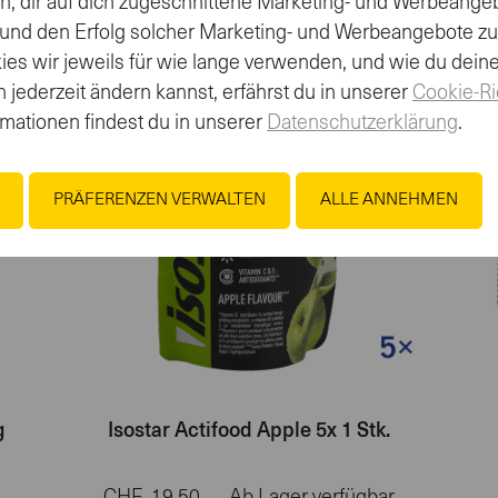
en, dir auf dich zugeschnittene Marketing- und Werbeange
 und den Erfolg solcher Marketing- und Werbeangebote z
es wir jeweils für wie lange verwenden, und wie du dein
 jederzeit ändern kannst, erfährst du in unserer
Cookie-Ri
rmationen findest du in unserer
Datenschutzerklärung
.
PRÄFERENZEN VERWALTEN
ALLE ANNEHMEN
g
Isostar Actifood Apple 5x 1 Stk.
CHF
19.50
Ab Lager verfügbar