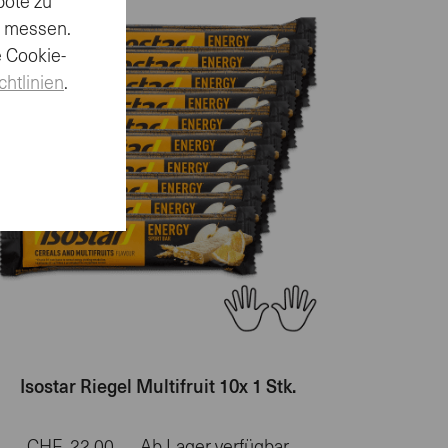
bote zu
u messen.
e Cookie-
chtlinien
.
Isostar Riegel Multifruit 10x 1 Stk.
CHF
22.00
Ab Lager verfügbar