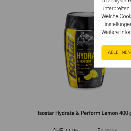
zu analysier
unterbreiten
Welche Cooki
Einstellungen
Weitere Info
ABLEHNEN
Isostar Hydrate & Perform Lemon 400 
CHF
11.95
En stock