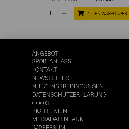
-
+
Select
quantity
between
1
and
ANGEBOT
100
SPORTANLASS
KONTAKT
NEWSLETTER
NUTZUNGSBEDINGUNGEN
DATENSCHUTZERKLÄRUNG
COOKIE-
RICHTLINIEN
MEDIADATENBANK
IMPRESSUM