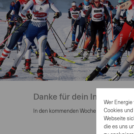
Dankesseite
Langlauf
Danke für dein Interesse
Wer Energie 
Cookies und
In den kommenden Wochen erhältst du perso
Webseite sic
die es uns u