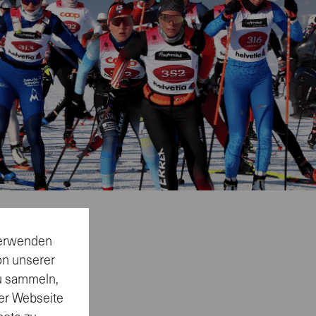
 verwenden
on unserer
on💪🎉
zu sammeln,
er Webseite