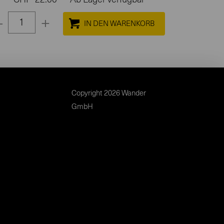
-
+
Select
quantity
between
1
and
Copyright 2026 Wander
100
GmbH