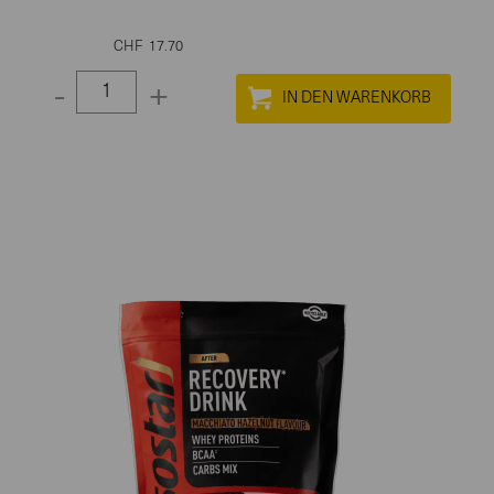
CHF
17.70
-
+
Select
quantity
between
1
and
100