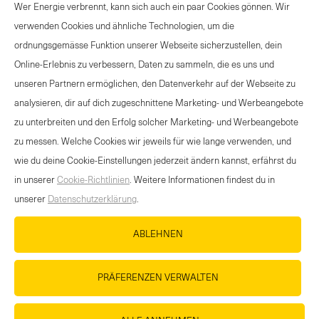
Wer Energie verbrennt, kann sich auch ein paar Cookies gönnen. Wir
verwenden Cookies und ähnliche Technologien, um die
ordnungsgemässe Funktion unserer Webseite sicherzustellen, dein
Online-Erlebnis zu verbessern, Daten zu sammeln, die es uns und
ANGEBOT SPORTANLASS
unseren Partnern ermöglichen, den Datenverkehr auf der Webseite zu
KONTAKT
analysieren, dir auf dich zugeschnittene Marketing- und Werbeangebote
NEWSLETTER
zu unterbreiten und den Erfolg solcher Marketing- und Werbeangebote
NUTZUNGSBEDINGUNGEN
zu messen. Welche Cookies wir jeweils für wie lange verwenden, und
DATENSCHUTZERKLÄRUNG
wie du deine Cookie-Einstellungen jederzeit ändern kannst, erfährst du
COOKIE-RICHTLINIEN
in unserer
Cookie-Richtlinien
. Weitere Informationen findest du in
unserer
Datenschutzerklärung
.
MEDIADATENBANK
IMPRESSUM
ABLEHNEN
KARRIERE
PRÄFERENZEN VERWALTEN