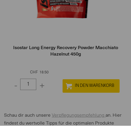
Isostar Long Energy Recovery Powder Macchiato
Hazelnut 450g
CHF
18.50
-
+
Select
quantity
between
1
Schau dir auch unsere
Verpflegungsempfehlung
an. Hier
and
findest du wertvolle Tipps für die optimalen Produkte
100
während dem Training und dem Wettkampf.