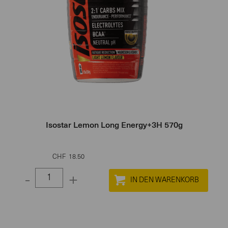
Isostar Lemon Long Energy+3H 570g
CHF
18.50
-
+
Select
quantity
between