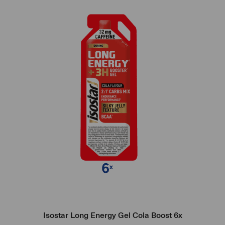
1
and
100
Isostar Long Energy Gel Cola Boost 6x