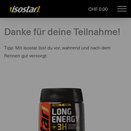
CHF 0.00
Mob
isostar.ch
navi
Danke für deine Teilnahme!
Tipp: Mit Isostar bist du vor, während und nach dem
Rennen gut versorgt: