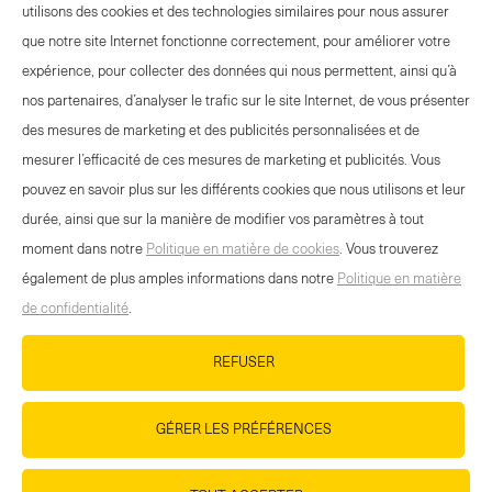
utilisons des cookies et des technologies similaires pour nous assurer
que notre site Internet fonctionne correctement, pour améliorer votre
OFFRE EVÉNEMENTS
expérience, pour collecter des données qui nous permettent, ainsi qu’à
CONTACT
nos partenaires, d’analyser le trafic sur le site Internet, de vous présenter
NEWSLETTER
des mesures de marketing et des publicités personnalisées et de
MENTIONS LÉGALES
mesurer l’efficacité de ces mesures de marketing et publicités. Vous
DÉCLARATION DE PROTECTION DES
pouvez en savoir plus sur les différents cookies que nous utilisons et leur
DONNÉES
durée, ainsi que sur la manière de modifier vos paramètres à tout
DIRECTIVES RELATIVES AUX COOKIES
moment dans notre
Politique en matière de cookies
. Vous trouverez
également de plus amples informations dans notre
Politique en matière
HTTPS://WWW.WANDER.CH/FR/BASE-DE-
de confidentialité
.
DONNEES-DES-MEDIAS
IMPRESSUM
REFUSER
CARRIÈRE
GÉRER LES PRÉFÉRENCES