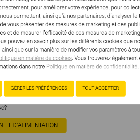
orrectement, pour améliorer votre expérience, pour collect
ous permettent, ainsi qu’à nos partenaires, d’analyser le tr
t, de vous présenter des mesures de marketing et des publi
es et de mesurer l’efficacité de ces mesures de marketing
ite dès maintenant de 20% sur tout l’assortiment Isostar:
ous pouvez en savoir plus sur les différents cookies que no
e, ainsi que sur la manière de modifier vos paramètres à t
olitique en matière de cookies
. Vous trouverez également 
mations dans notre
Politique en matière de confidentialité
.
GÉRER LES PRÉFÉRENCES
TOUT ACCEPTER
ive?
N ET D’ALIMENTATION