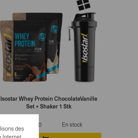
Isostar Whey Protein ChocolateVanille
Set + Shaker 1 Stk
CHF
79.80
En stock
lisons des
 Internet