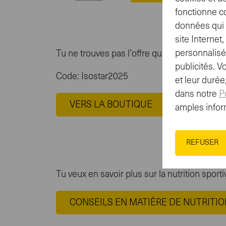
quantity
fonctionne c
between
données qui n
1
site Interne
and
personnalisé
Tu ne trouves pas l’offre qu’il te faut? Prof
100
publicités. V
Code: Isostar2025
et leur duré
dans notre
P
VERS LA BOUTIQUE
amples infor
REFUSER
Tu veux en savoir plus sur la nutrition sport
CONSEILS EN MATIÈRE DE NUTRITIO