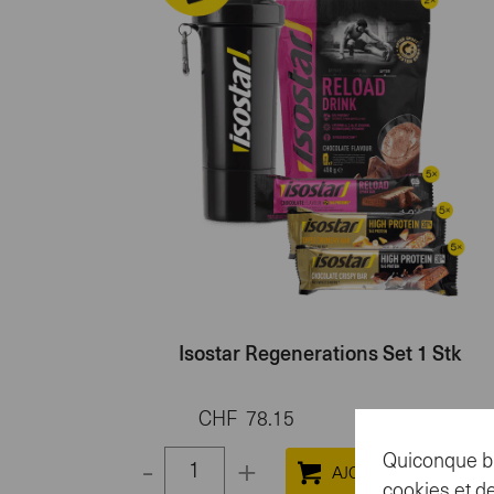
Isostar Regenerations Set 1 Stk
CHF
78.15
En stock
Quiconque br
-
+
Select
cookies et de