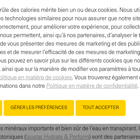
 nettement ses performances physiques. Les personnes q
ûle des calories mérite bien un ou deux cookies. Nous uti
e et ont davantage de problèmes au niveau des muscles, de
s technologies similaires pour nous assurer que notre site
 par rapport à tes entraînements. Cela améliorera égalemen
orrectement, pour améliorer votre expérience, pour collect
ous permettent, ainsi qu’à nos partenaires, d’analyser le tr
t, de vous présenter des mesures de marketing et des publi
nement l’estomac vide
es et de mesurer l’efficacité de ces mesures de marketing
ous pouvez en savoir plus sur les différents cookies que no
de toujours prendre un repas facile à digérer. Si tu as peu
e, ainsi que sur la manière de modifier vos paramètres à t
rotein
) ou une boisson de récupération (
Isostar Reload Aft
olitique en matière de cookies
. Vous trouverez également 
a besoin. Si tu ne prends rien avant ton entraînement, tu r
mations dans notre
Politique en matière de confidentialité
.
oup moins bien.
GÉRER LES PRÉFÉRENCES
TOUT ACCEPTER
ndant l’entraînement
s minéraux importants et bien sûr de l’eau en transpirant.
sotoniques (
Isostar Hydrate & Perform
) sont des partenaire