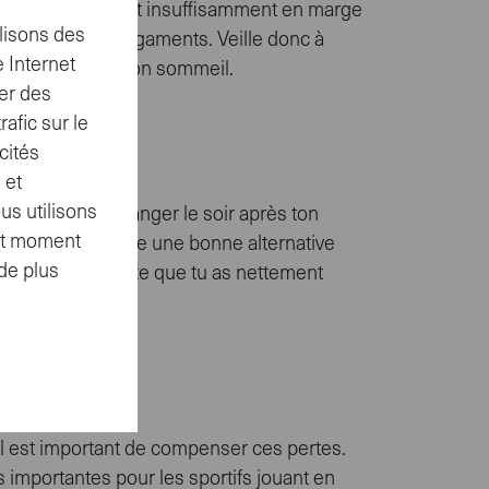
ui se nourrissent insuffisamment en marge
lisons des
 la vue et des ligaments. Veille donc à
 Internet
t la qualité de ton sommeil.
er des
afic sur le
cités
 et
us utilisons
 de temps pour manger le soir après ton
out moment
er Sport
) constitue une bonne alternative
de plus
emarqueras très vite que tu as nettement
 Il est important de compenser ces pertes.
s importantes pour les sportifs jouant en