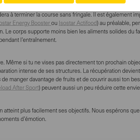
 s’arrêter à tous les postes de ravitaillement, y compris lor
dera à terminer la course sans fringale. Il est également im
ostar Energy Booster
ou
Isostar Actifood
) au préalable, p
. Le corps supporte moins bien les aliments solides du fa
t pendant l’entraînement.
 Même si tu ne vises pas directement ton prochain objectif
ration intense de ses structures. La récupération devient a
 de manger davantage de fruits et de couvrir aussi ton bes
eload After Sport
) peuvent aussi un peu réduire cette envie
 atteint plus facilement ses objectifs. Nous espérons que c
s moments d’émotion.