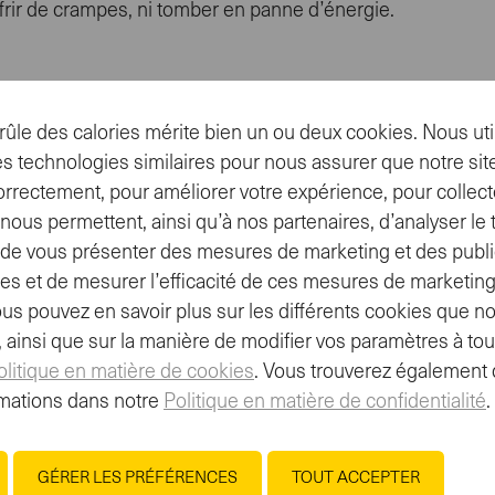
ffrir de crampes, ni tomber en panne d’énergie.
gie pouvant limiter les marathoniens. Ils se raréfient de pl
constamment les réserves en chemin, le célèbre «mur du mar
ûle des calories mérite bien un ou deux cookies. Nous uti
veille de la course. Nous te recommandons de prendre un 
s technologies similaires pour nous assurer que notre site
terre.
orrectement, pour améliorer votre expérience, pour collect
 nerveux. Cela influence l’assimilation des nutriments dans
ous permettent, ainsi qu’à nos partenaires, d’analyser le tr
es aliments faciles à digérer tels que du pain blanc avec d
t, de vous présenter des mesures de marketing et des publi
s professionnels travaillent souvent avec des boissons de
es et de mesurer l’efficacité de ces mesures de marketing
ment sans peser sur l’estomac.
ous pouvez en savoir plus sur les différents cookies que no
e, ainsi que sur la manière de modifier vos paramètres à t
olitique en matière de cookies
. Vous trouverez également 
 prendre une boisson isotonique comme (
Isostar Hydrate 
mations dans notre
Politique en matière de confidentialité
.
 pour remplir tes réserves le mieux possible. Boire de p
ort en eau essentiel au corps.
GÉRER LES PRÉFÉRENCES
TOUT ACCEPTER