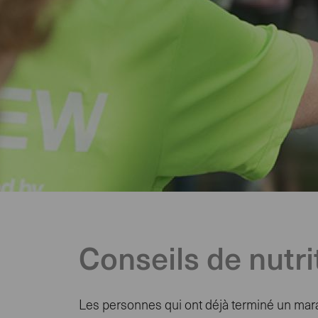
<>
Conseils
de
nutrition
pour
Conseils de nutri
le
marathon
Les personnes qui ont déjà terminé un mara