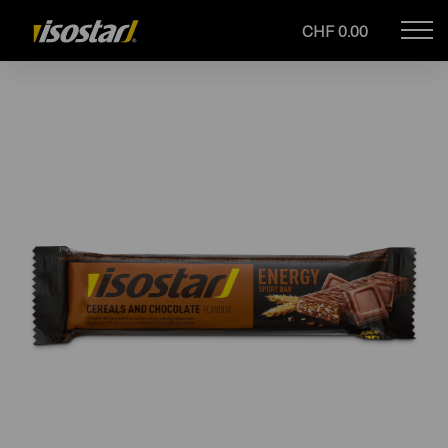
CHF 0.00
Mob
Drupal
navi