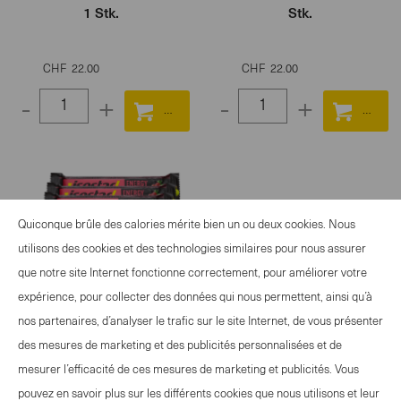
1 Stk.
Stk.
CHF
22.00
CHF
22.00
-
+
-
+
Select
Select
quantity
quantity
between
between
1
1
and
and
Quiconque brûle des calories mérite bien un ou deux cookies. Nous
100
100
utilisons des cookies et des technologies similaires pour nous assurer
que notre site Internet fonctionne correctement, pour améliorer votre
expérience, pour collecter des données qui nous permettent, ainsi qu’à
nos partenaires, d’analyser le trafic sur le site Internet, de vous présenter
des mesures de marketing et des publicités personnalisées et de
Isostar Bar Raisin &
mesurer l’efficacité de ces mesures de marketing et publicités. Vous
Cranberry 10x 1 Stk.
pouvez en savoir plus sur les différents cookies que nous utilisons et leur