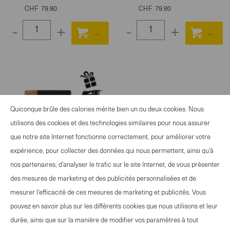
CHF
79.80
CHF
79.80
-
+
-
+
Select
Select
quantity
quantity
between
between
1
1
and
and
100
100
Quiconque brûle des calories mérite bien un ou deux cookies. Nous
utilisons des cookies et des technologies similaires pour nous assurer
que notre site Internet fonctionne correctement, pour améliorer votre
expérience, pour collecter des données qui nous permettent, ainsi qu’à
nos partenaires, d’analyser le trafic sur le site Internet, de vous présenter
Isostar Whey Protein
des mesures de marketing et des publicités personnalisées et de
Chocolate Set 2x +
mesurer l’efficacité de ces mesures de marketing et publicités. Vous
Shaker 1 Stk
pouvez en savoir plus sur les différents cookies que nous utilisons et leur
durée, ainsi que sur la manière de modifier vos paramètres à tout