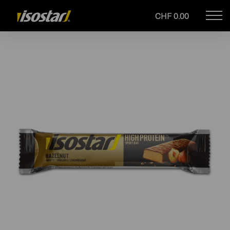
CHF 0.00
Mob
Drupal
navi