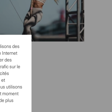
lisons des
 Internet
er des
afic sur le
cités
 et
us utilisons
out moment
de plus