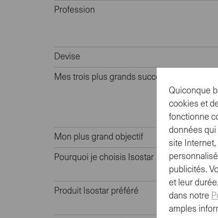
Profession
Devise
Mes trois plus grands succès
Quiconque br
cookies et de
fonctionne c
données qui n
Mon plus grand objectif
site Interne
personnalisé
Pourquoi je choisis Isostar
publicités. V
et leur duré
Produit Isostar préféré
dans notre
P
amples infor