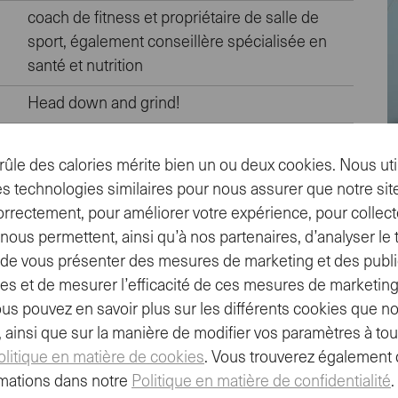
coach de fitness et propriétaire de salle de
sport, également conseillère spécialisée en
santé et nutrition
Head down and grind!
Crossfit Regionals à Dallas, États-Unis et à Rio
de Janeiro, Brésil Championnat sanctionné de
ûle des calories mérite bien un ou deux cookies. Nous uti
Crossfit à Reykjavik, Islande Équipe d'élite
s technologies similaires pour nous assurer que notre site
WODAPALOOZA à Miami, États-Unis
orrectement, pour améliorer votre expérience, pour collect
ous permettent, ainsi qu’à nos partenaires, d’analyser le tr
Crossfit Games
t, de vous présenter des mesures de marketing et des publi
es et de mesurer l’efficacité de ces mesures de marketing
Méga délicieux et de grande qualité, tout droit
ous pouvez en savoir plus sur les différents cookies que no
de Suisse.
e, ainsi que sur la manière de modifier vos paramètres à t
Reload drink choloate flavour & Energy Bar
olitique en matière de cookies
. Vous trouverez également 
Raisin / Cranberry
mations dans notre
Politique en matière de confidentialité
.