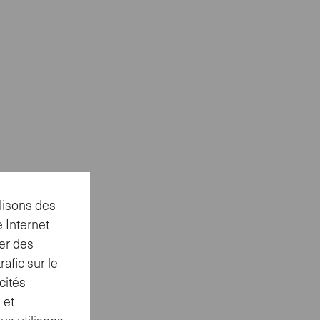
lisons des
 Internet
er des
afic sur le
cités
 et