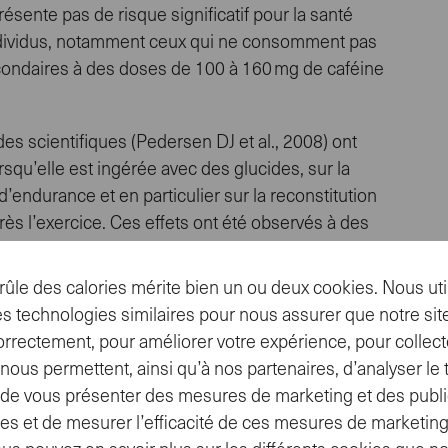
sente pas de risque significatif pour la santé
individus, notamment ceux qui ne consomment pas
econdaires à des doses de 100 à 160 mg de caféine
es scientifiques (Pedersen DJ et al., 2008) ont
orsqu’elle est ingérée avec des glucides, sur la
’endurance et en particulier sur la reconstitution
s l’exercice. Ces effets ont été observés à des
poids corporel), mais aucune étude n’a été menée
 aussi efficaces.
ûle des calories mérite bien un ou deux cookies. Nous uti
s technologies similaires pour nous assurer que notre site
orrectement, pour améliorer votre expérience, pour collect
ous permettent, ainsi qu’à nos partenaires, d’analyser le tr
t, de vous présenter des mesures de marketing et des publi
es et de mesurer l’efficacité de ces mesures de marketing
orporel. Normalement, il en faut 3 à 6 mg par kg de