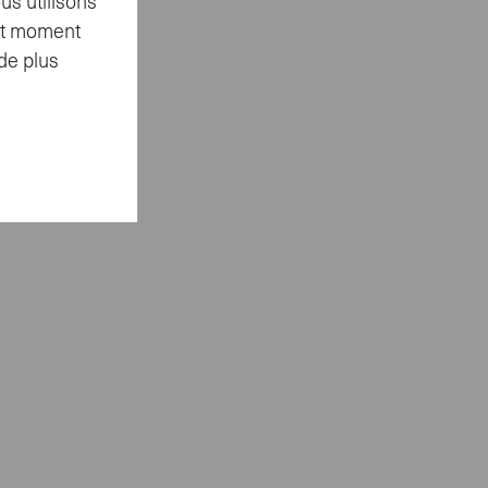
us utilisons
out moment
de plus