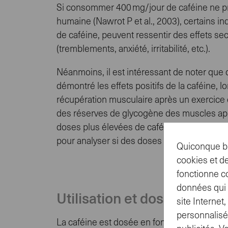
Si consommer 400 mg/jour de caféine ne pré
humaine (Nawrot P et al., 2003), certains 
de caféine, peuvent ressentir des effets s
(tremblements, anxiété, irritabilité, etc.).
Néanmoins, il est intéressant de noter que d
démontré les effets positifs de la caféine, l
récupération musculaire après un exercice d
des réserves de glycogène des muscles aprè
doses plus élevées de caféine (8 mg/kg de 
pour analyser si des doses plus faibles sont
Quiconque br
cookies et de
fonctionne c
données qui n
Utilisation et dosage
site Interne
personnalisé
La caféine est dosée en fonction du poids c