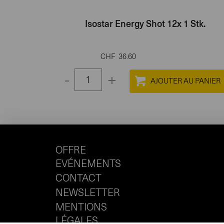
Isostar Energy Shot 12x 1 Stk.
CHF
36.60
-
+
Select
quantity
between
1
and
OFFRE
100
EVÉNEMENTS
CONTACT
NEWSLETTER
MENTIONS
LÉGALES