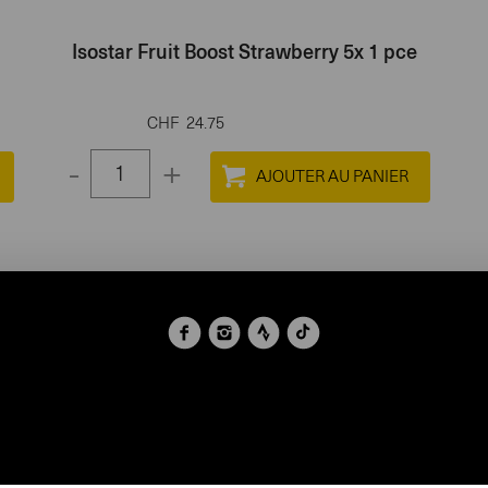
Isostar Fruit Boost Strawberry 5x 1 pce
CHF
24.75
-
+
Select
quantity
between
1
and
100