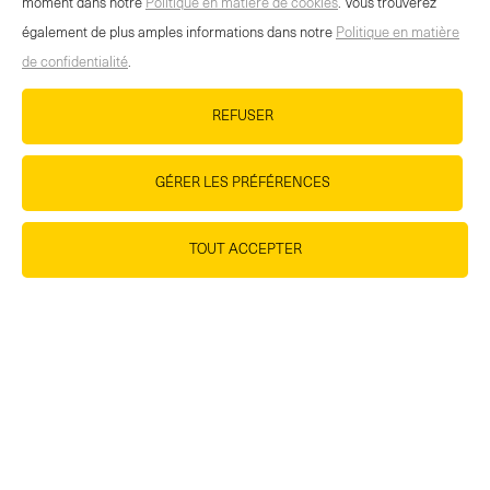
moment dans notre
Politique en matière de cookies
. Vous trouverez
également de plus amples informations dans notre
Politique en matière
de confidentialité
.
REFUSER
GÉRER LES PRÉFÉRENCES
TOUT ACCEPTER
Iso High Prot Chocolate Crispy Set 5x 1 Stk
CHF
14.75