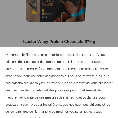
Isostar Whey Protein Chocolate 570 g
Quiconque brûle des calories mérite bien un ou deux cookies. Nous
CHF
39.90
utilisons des cookies et des technologies similaires pour nous assurer
-
+
que notre site Internet fonctionne correctement, pour améliorer votre
Select
expérience, pour collecter des données qui nous permettent, ainsi qu’à
quantity
nos partenaires, d’analyser le trafic sur le site Internet, de vous présenter
between
des mesures de marketing et des publicités personnalisées et de
1
mesurer l’efficacité de ces mesures de marketing et publicités. Vous
and
pouvez en savoir plus sur les différents cookies que nous utilisons et leur
100
durée, ainsi que sur la manière de modifier vos paramètres à tout